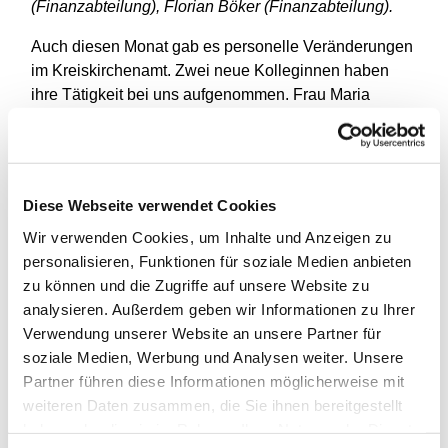
(Finanzabteilung), Florian Böker (Finanzabteilung).
Auch diesen Monat gab es personelle Veränderungen
im Kreiskirchenamt. Zwei neue Kolleginnen haben
ihre Tätigkeit bei uns aufgenommen. Frau Maria
Gahlen bereichert ab sofort das
Immobilienmanagement-Team. Sie bringt langjährige
Erfahrung aus der Haus- und Wohnungsverwaltung
mit und konnte in den vergangenen Jahren zudem
Diese Webseite verwendet Cookies
wertvolle Einblicke in die Versicherungsbranche
Wir verwenden Cookies, um Inhalte und Anzeigen zu
gewinnen. Frau Miriam Schütz gehört seit dem 1. Juli
personalisieren, Funktionen für soziale Medien anbieten
zu unserer Finanzabteilung. Als gelernte
zu können und die Zugriffe auf unsere Website zu
Steuerfachangestellte unterstützt sie das Team der
analysieren. Außerdem geben wir Informationen zu Ihrer
Gemeindesachbearbeitung mit ihrem steuerlichen und
Verwendung unserer Website an unsere Partner für
bilanztechnischen Know-how. Zudem gab es eine
soziale Medien, Werbung und Analysen weiter. Unsere
personelle Veränderung innerhalb des Hauses. Frau
Partner führen diese Informationen möglicherweise mit
Loreen Gloyna ist aus der Buchhaltung in unsere
weiteren Daten zusammen, die Sie ihnen bereitgestellt
Personalabteilung gewechselt und wird künftig u.a.
haben oder die sie im Rahmen Ihrer Nutzung der Dienste
das Arbeitsvertragswesen im Ev. Kirchenkreis