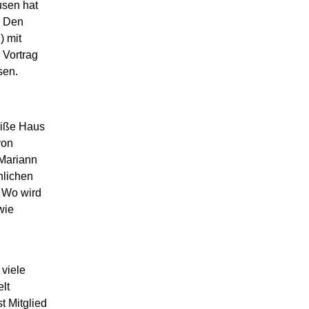
usen hat
. Den
) mit
 Vortrag
sen.
eiße Haus
von
 Mariann
hlichen
 Wo wird
wie
 viele
lt
t Mitglied