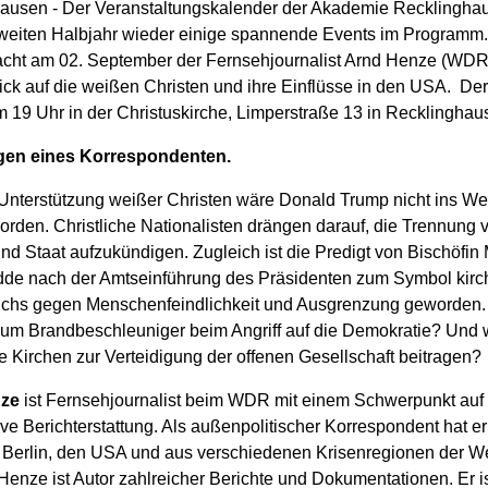
ausen - Der Veranstaltungskalender der Akademie Recklingha
weiten Halbjahr wieder einige spannende Events im Programm
acht am 02. September der Fernsehjournalist Arnd Henze (WDR
ick auf die weißen Christen und ihre Einflüsse in den USA. Der
m 19 Uhr in der Christuskirche, Limperstraße 13 in Recklinghau
gen eines Korrespondenten.
Unterstützung weißer Christen wäre Donald Trump nicht ins W
orden. Christliche Nationalisten drängen darauf, die Trennung 
nd Staat aufzukündigen. Zugleich ist die Predigt von Bischöfin
de nach der Amtseinführung des Präsidenten zum Symbol kirc
chs gegen Menschenfeindlichkeit und Ausgrenzung geworden.
zum Brandbeschleuniger beim Angriff auf die Demokratie? Und 
 Kirchen zur Verteidigung der offenen Gesellschaft beitragen?
ze
ist Fernsehjournalist beim WDR mit einem Schwerpunkt auf
ive Berichterstattung. Als außenpolitischer Korrespondent hat er
 Berlin, den USA und aus verschiedenen Krisenregionen der We
 Henze ist Autor zahlreicher Berichte und Dokumentationen. Er is