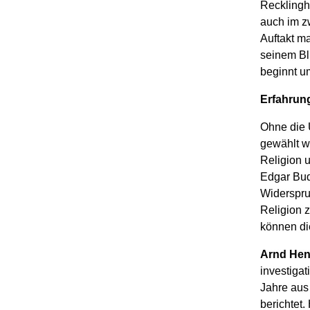
Recklingh
auch im z
Auftakt m
seinem Bl
beginnt u
Erfahrun
Ohne die 
gewählt w
Religion u
Edgar Bud
Widerspru
Religion 
können die
Arnd Hen
investigat
Jahre aus
berichtet.