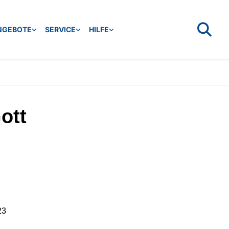
NGEBOTE
SERVICE
HILFE
ott
23