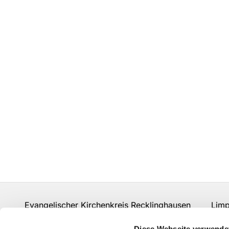
Evangelischer Kirchenkreis Recklinghausen Limpe
Fon:
02361 206-0
info-kkre@ekvw.de
Diese Webseite verwende