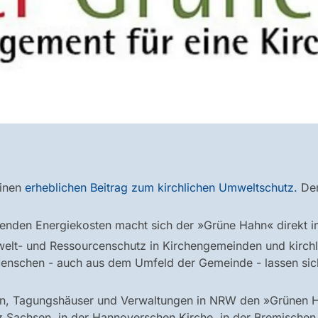
einen
erheblichen Beitrag zum kirchlichen Umweltschutz.
Den
renden Energiekosten macht sich der »Grüne Hahn« direkt 
elt- und Ressourcenschutz in Kirchengemeinden und kirchl
Menschen - auch aus dem Umfeld der Gemeinde - lassen sich 
en, Tagungshäuser und Verwaltungen in NRW den »Grünen Ha
nz Sachsen, in der Hannoverschen Kirche, in der Bremischen 