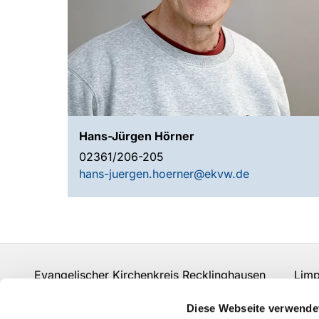
Hans-Jürgen Hörner
02361/206-205
hans-juergen.hoerner@ekvw.de
Evangelischer Kirchenkreis Recklinghausen Limpe
Fon:
02361 206-0
info-kkre@ekvw.de
Diese Webseite verwende