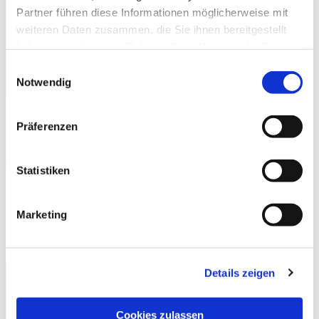
Partner führen diese Informationen möglicherweise mit
weiteren Daten zusammen, die Sie ihnen bereitgestellt
haben oder die sie im Rahmen Ihrer Nutzung der Dienste
gesammelt haben.
Einwilligungsauswahl
Notwendig
Präferenzen
Statistiken
Pastoralreferent Gregor Coerdt
Marketing
0171 - 533 44 89
coerdt-g@bistum-muenster.de
Details zeigen
Ausbildungsangebote
Cookies zulassen