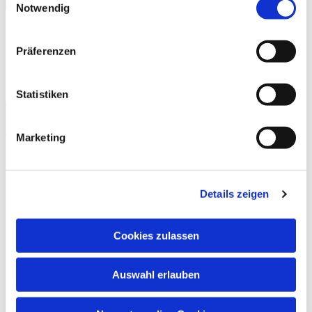
Notwendig
Pfarrerin Barbi Kohlhage
Präferenzen
02361 56-81290
barbi.kohlhage@kk-ekvw.de
Statistiken
LWL-Klinik für Psychiatrie in Herten
Marketing
Details zeigen
Cookies zulassen
Auswahl erlauben