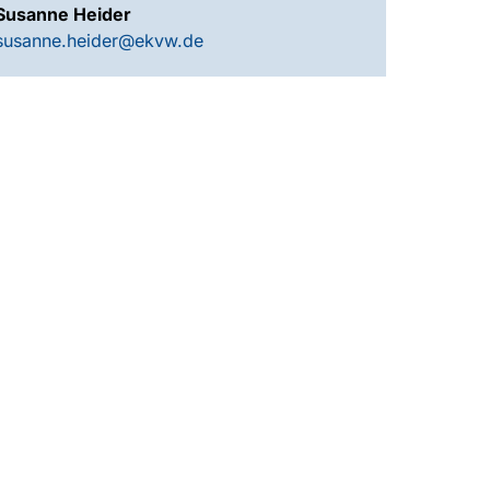
Susanne Heider
susanne.heider@ekvw.de