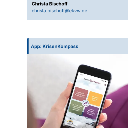
Christa Bischoff
christa.bischoff
@ekvw.de
App: KrisenKompass