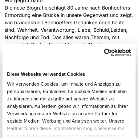
Würgegriff hatte.
Die neue Biografie schlägt 80 Jahre nach Bonhoeffers
Ermordung eine Brücke in unsere Gegenwart und zeigt,
wie brandaktuell Bonhoeffers Gedanken noch heute
sind. Wahrheit, Verantwortung, Liebe, Schuld,Leiden,
Nachfolge und Tod: Das alles waren Themen, mit
denen sich Bonhoeffer nicht nur als Theologe
auseinandersetzen musste. Es waren für ihn Lebens
und
Überlebensfragen in einer Welt, die aus den Fugen
geraten war.
Diese Webseite verwendet Cookies
Uwe Schulz begibt sich auf eine Spurensuche nach
Wir verwenden Cookies, um Inhalte und Anzeigen zu
Worten und Gedanken, die Mut geben, Hoffnung
personalisieren, Funktionen für soziale Medien anbieten
machen und neue Perspektiven öffnen, den eigenen
zu können und die Zugriffe auf unsere Website zu
Weg durchs Leben zu finden: geborgen und getröstet
analysieren. Außerdem geben wir Informationen zu Ihrer
trotz aller Widerstände und Herausforderungen.
Verwendung unserer Website an unsere Partner für
Alle Infos in der Übersicht:
soziale Medien, Werbung und Analysen weiter. Unsere
- Termin:
03. November 2025, 19 Uhr
, Einlass ab
Partner führen diese Informationen möglicherweise mit
18:30 Uhr
weiteren Daten zusammen, die Sie ihnen bereitgestellt