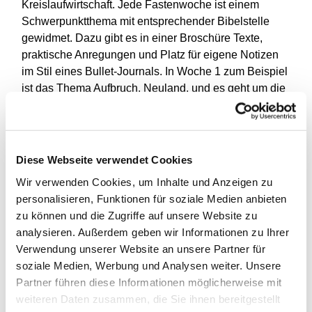
Kreislaufwirtschaft. Jede Fastenwoche ist einem
Schwerpunktthema mit entsprechender Bibelstelle
gewidmet. Dazu gibt es in einer Broschüre Texte,
praktische Anregungen und Platz für eigene Notizen
im Stil eines Bullet-Journals. In Woche 1 zum Beispiel
ist das Thema Aufbruch. Neuland. und es geht um die
Angst vor Veränderungen – ein hochaktuelles Thema.
Material zum Mitmachen
Diese Webseite verwendet Cookies
Auf der Website
www.klimafasten.de
gibt es vielfältige
Materialien und Infos zu den Wochenthemen – für die
Wir verwenden Cookies, um Inhalte und Anzeigen zu
individuelle Teilnahme am Projekt sowie die Arbeit mit
personalisieren, Funktionen für soziale Medien anbieten
Gruppen in Kirchengemeinden, Kitas und Schulen
zu können und die Zugriffe auf unsere Website zu
und in Fastengruppen. Es gibt Broschüren, Poster und
analysieren. Außerdem geben wir Informationen zu Ihrer
Postkarten, die bei den jeweiligen
Verwendung unserer Website an unsere Partner für
Kooperationspartnerinnen und -partnern bestellt
soziale Medien, Werbung und Analysen weiter. Unsere
werden können. Außerdem hält die Website
Partner führen diese Informationen möglicherweise mit
theologische Impulse, Video- und Audioandachten,
weiteren Daten zusammen, die Sie ihnen bereitgestellt
Literaturlisten, didaktische Anregungen und Banner