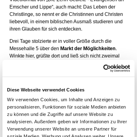
Emscher und Lippe“, auch macht: Das Leben der
Christlinge, so nennt er die Christinnen und Christen
liebevoll, in einem biblischen Ausmaß studieren und
ihren Glauben für sich entdecken.
Drei Tage stolzierte er in voller Größe durch die
Messehalle 5 über den
Markt der Möglichkeiten
.
Winkte hier, grüßte dort und ließ sich nicht zweimal
bitten, wenn seine großen und kleinen Fans ein Selfie
mit ihm machen wollten. Selbst
Anna-Nicole Heinrich
,
die junge Präses der Synode der
EKD
, zückte
kurzerhand ihr Handy und machte ein Foto nach dem
Diese Webseite verwendet Cookies
sie zuvor lobende Worte für das Kunterbunte Dingsda
Wir verwenden Cookies, um Inhalte und Anzeigen zu
fand.
personalisieren, Funktionen für soziale Medien anbieten
Logodor löste vor allem bei den Kindern pure
zu können und die Zugriffe auf unsere Website zu
Begeisterung aus, manche konnten sich von ihm gar
analysieren. Außerdem geben wir Informationen zu Ihrer
nicht mehr trennen, andere besuchten ihn täglich und
Verwendung unserer Website an unsere Partner für
brachten auch kleine Geschenke mit. Seine
soziale Medien, Werbung und Analysen weiter. Unsere