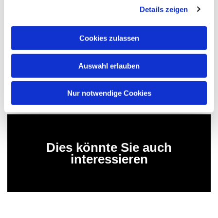
tabuisieren, weil das die Wahrnehmung dafür
Details zeigen
einschränkt. Und die Wahrnehmung von
Machtmöglichkeiten und Machtungleichheiten ist das
Cookies zulassen
Entscheidende, dann kann man darüber reden, und
dann kann man daran arbeiten.“
(JE)
Auswahl erlauben
Foto: Jörg Eilts
Nur notwendige Cookies
Dies könnte Sie auch
interessieren