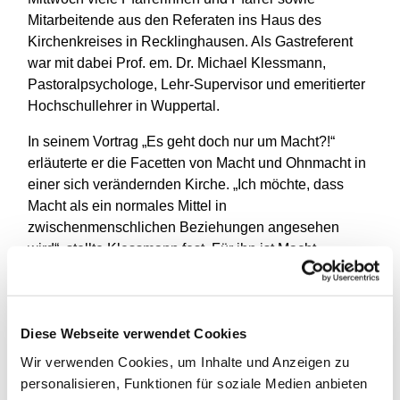
Mitarbeitende aus den Referaten ins Haus des
Kirchenkreises in Recklinghausen. Als Gastreferent
war mit dabei Prof. em. Dr. Michael Klessmann,
Pastoralpsychologe, Lehr-Supervisor und emeritierter
Hochschullehrer in Wuppertal.
In seinem Vortrag „Es geht doch nur um Macht?!“
erläuterte er die Facetten von Macht und Ohnmacht in
einer sich verändernden Kirche. „Ich möchte, dass
Macht als ein normales Mittel in
zwischenmenschlichen Beziehungen angesehen
wird“, stellte Klessmann fest. Für ihn ist Macht
insbesondere im Bereich Kirche weitgehend tabuisiert
und immer als Dienst deklariert worden. „Und das trägt
zu einer Verschleierung von Macht bei, die ich letztlich
Diese Webseite verwendet Cookies
kontraproduktiv finde.“
Wir verwenden Cookies, um Inhalte und Anzeigen zu
Der gebürtige Ostwestfale hat zum Thema das Buch
personalisieren, Funktionen für soziale Medien anbieten
„Verschwiegene Macht“ geschrieben. Darin geht es