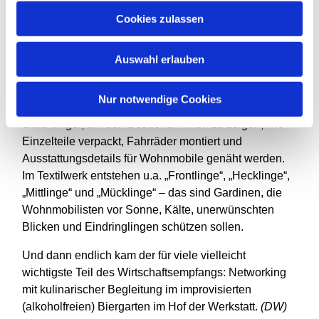
Inzwischen lockten schon die Düfte vom üppig
Cookies zulassen
ausgestatteten Grillbuffet, das vom Team des
Hausservice der Diakonie unter der Leitung von
Florian Grundmann angerichtet worden war. Viele
Auswahl erlauben
nahmen sich noch Zeit für einen geführten Rundgang
durch die verschiedenen Werkstattbereiche und
Nur notwendige Cookies
Fördergruppen. Einige der Beschäftigten blieben dafür
extra länger, um den Besucher*innen zu zeigen, wie
Einzelteile verpackt, Fahrräder montiert und
Ausstattungsdetails für Wohnmobile genäht werden.
Im Textilwerk entstehen u.a. „Frontlinge“, „Hecklinge“,
„Mittlinge“ und „Mücklinge“ – das sind Gardinen, die
Wohnmobilisten vor Sonne, Kälte, unerwünschten
Blicken und Eindringlingen schützen sollen.
Und dann endlich kam der für viele vielleicht
wichtigste Teil des Wirtschaftsempfangs: Networking
mit kulinarischer Begleitung im improvisierten
(alkoholfreien) Biergarten im Hof der Werkstatt.
(DW)