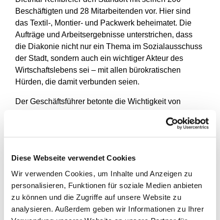
Beschäftigten und 28 Mitarbeitenden vor. Hier sind
das Textil-, Montier- und Packwerk beheimatet. Die
Aufträge und Arbeitsergebnisse unterstrichen, dass
die Diakonie nicht nur ein Thema im Sozialausschuss
der Stadt, sondern auch ein wichtiger Akteur des
Wirtschaftslebens sei – mit allen bürokratischen
Hürden, die damit verbunden seien.
Der Geschäftsführer betonte die Wichtigkeit von
Haltung und Unternehmenskultur. In Hinblick auf die
Belegschaft der Recklinghäuser Werkstätten sagte er:
„Menschen mit Handycap sind keine Ausnahme,
sondern ein Merkmal von menschlicher Vielfalt. Sie
Diese Webseite verwendet Cookies
haben Förderbedarfe, aber eben auch Fähigkeiten.
Sie werden gebraucht.“
Wir verwenden Cookies, um Inhalte und Anzeigen zu
personalisieren, Funktionen für soziale Medien anbieten
Christoph Marienbohm, technischer Leiter der
zu können und die Zugriffe auf unsere Website zu
Recklinghäuser Werkstätten, wünschte sich mehr
analysieren. Außerdem geben wir Informationen zu Ihrer
Sichtbarkeit der Fähigkeiten jedes einzelnen