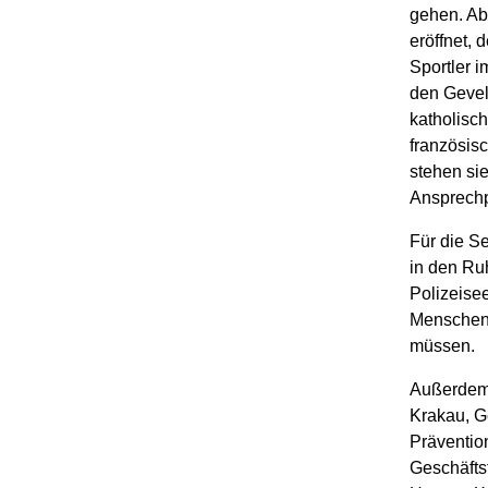
gehen. Ab
eröffnet, 
Sportler i
den Gevel
katholisch
französis
stehen si
Ansprechp
Für die Se
in den Ru
Polizeisee
Menschen 
müssen.
Außerdem 
Krakau, G
Präventio
Geschäfts