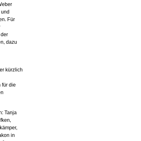
 Weber
n und
en. Für
r
 der
n, dazu
er kürzlich
 für die
en
: Tanja
fken,
tkämper,
akon in