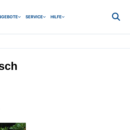
NGEBOTE
SERVICE
HILFE
isch
2