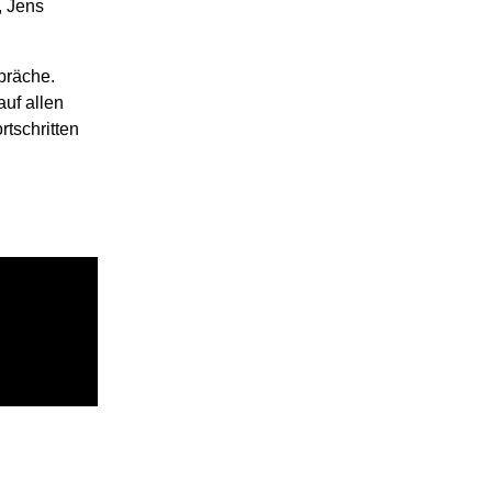
, Jens
präche.
auf allen
tschritten