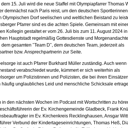
 dem 15. Juli wird die neue Staffel mit Olympiapfarrer Thomas
der demnächst nach Paris reist, um den deutschen Sportlerinne
m Olympischen Dorf seelischen und weltlichen Beistand zu leist
sberger Pfarrer sind es die achten Spiele. Gemeinsam mit eine
en Kollegin gestaltet er vom 26. Juli bis zum 11. August 2024 in
chen Hauptstadt regelmäßig Gottesdienste und Morgenandachte
e dem gesamten "Team D", dem deutschen Team, jederzeit als
artner bzw. Ansprechpartnerin zur Seite.
elsorge ist auch Pfarrer Burkhard Müller zuständig. Auch wenn 
hestand verabschiedet wurde, kümmert er sich weiterhin als
lsorger um Polizistinnen und Polizisten, die bei ihren Einsätzen
häufig unglaubliches Leid und menschliche Schicksale ertrag
in den nächsten Wochen im Podcast mit Wortschritten zu hören
eschäftsführerin der Ev. Kirchengemeinde Gladbeck, Frank Knü
nsbeauftragter im Ev. Kirchenkreis Recklinghausen, Ansgar Wit
führer Verbund der Kindertageseinrichtungen, Thomas Heß, Di