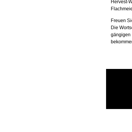
Hervest-Wu
Flachmeier
Freuen Si
Die Worts
gängigen 
bekommen