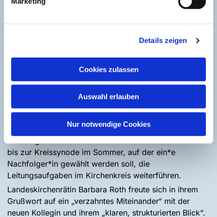
Marketing
Menschen Würde und Ansehen. Deshalb haben wir die
im Blick, die auf ganz unterschiedliche Weise im
gesellschaftlichen Abseits stehen“, beschrieb
Details zeigen
Göckenjan-Wessel die anwaltschaftliche und
widerständige christliche Grundhaltung angesichts der
gesellschaftspolitischen Herausforderungen unserer
Cookies zulassen
Zeit.
Die Stellvertreterin der Superintendentin, Assessorin
Auswahl erlauben
Pfarrerin Kirsten Winzbeck, entpflichtete Göckenjan-
Wessel im Kreis des Kreissynodalvorstandes von ihren
Nur notwendige Cookies
Aufgaben mit einem humorvollen und dankbaren Blick
auf die gemeinsame Zeit der Zusammenarbeit. Sie wird
bis zur Kreissynode im Sommer, auf der ein*e
Nachfolger*in gewählt werden soll, die
Leitungsaufgaben im Kirchenkreis weiterführen.
Landeskirchenrätin Barbara Roth freute sich in ihrem
Grußwort auf ein „verzahntes Miteinander“ mit der
neuen Kollegin und ihrem „klaren, strukturierten Blick“.