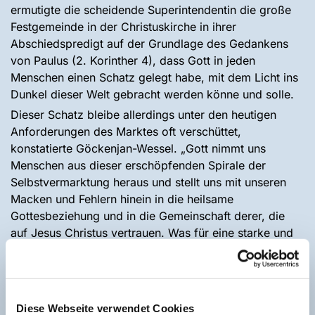
ermutigte die scheidende Superintendentin die große
Festgemeinde in der Christuskirche in ihrer
Abschiedspredigt auf der Grundlage des Gedankens
von Paulus (2. Korinther 4), dass Gott in jeden
Menschen einen Schatz gelegt habe, mit dem Licht ins
Dunkel dieser Welt gebracht werden könne und solle.
Dieser Schatz bleibe allerdings unter den heutigen
Anforderungen des Marktes oft verschüttet,
konstatierte Göckenjan-Wessel. „Gott nimmt uns
Menschen aus dieser erschöpfenden Spirale der
Selbstvermarktung heraus und stellt uns mit unseren
Macken und Fehlern hinein in die heilsame
Gottesbeziehung und in die Gemeinschaft derer, die
auf Jesus Christus vertrauen. Was für eine starke und
widerstände Botschaft“, führte Göckenjan-Wessel aus
und ergänzte: „Sich erneuern zu lassen, neu zu
werden, ist im Kern keine Zumutung, sondern ein
Geschenk. Das ist unsere besondere Erfahrung – unser
Diese Webseite verwendet Cookies