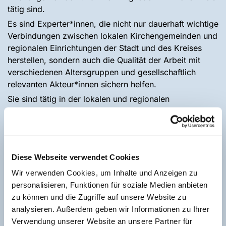
tätig sind.
Es sind Experter*innen, die nicht nur dauerhaft wichtige
Verbindungen zwischen lokalen Kirchengemeinden und
regionalen Einrichtungen der Stadt und des Kreises
herstellen, sondern auch die Qualität der Arbeit mit
verschiedenen Altersgruppen und gesellschaftlich
relevanten Akteur*innen sichern helfen.
Sie sind tätig in der lokalen und regionalen
Fachberatung und Geschäftsführung im
Kindertagesstättenverbund, in der Kirchenmusik, in der
Diakonie, in den Referaten für Schule und Mediothek,
Jugend, Freiwilliges Soziales Jahr (FSJ),
Diese Webseite verwendet Cookies
Erwachsenenbildung, Gesellschaftliche Verantwortung,
Umweltmanagement im Projektbüro "Grüner Hahn",
Wir verwenden Cookies, um Inhalte und Anzeigen zu
Presse- und Öffentlichkeitsarbeit, Fundraising und
personalisieren, Funktionen für soziale Medien anbieten
Altenseelsorge.
zu können und die Zugriffe auf unsere Website zu
analysieren. Außerdem geben wir Informationen zu Ihrer
Die Arbeitsbereiche Schule und Mediothek sowie
Verwendung unserer Website an unsere Partner für
Gesellschaftliche Verantwortung sind bereits