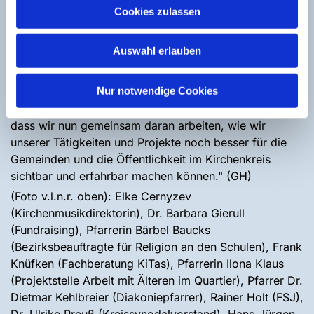
schon miteinander arbeiten bzw. kooperieren, das aber
Cookies zulassen
sehr intuitiv. Es war gut, wahrnehmen zu können, was
jeden einzelnen in seiner Arbeit antreibt und wo seine
Auswahl erlauben
Stärken liegen", bilanzierte Diakon Christian
Stöppelmann, der die Fachstelle Jugend leitet. Und
Nur notwendige Cookies
Julia Borries, Leiterin der Evangelischen
Erwachsenenbildung, meinte: "Ich freue mich sehr,
dass wir nun gemeinsam daran arbeiten, wie wir
unserer Tätigkeiten und Projekte noch besser für die
Gemeinden und die Öffentlichkeit im Kirchenkreis
sichtbar und erfahrbar machen können." (GH)
(Foto v.l.n.r. oben): Elke Cernyzev
(Kirchenmusikdirektorin), Dr. Barbara Gierull
(Fundraising), Pfarrerin Bärbel Baucks
(Bezirksbeauftragte für Religion an den Schulen), Frank
Knüfken (Fachberatung KiTas), Pfarrerin Ilona Klaus
(Projektstelle Arbeit mit Älteren im Quartier), Pfarrer Dr.
Dietmar Kehlbreier (Diakoniepfarrer), Rainer Holt (FSJ),