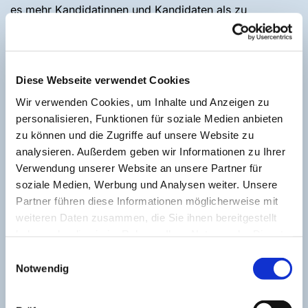
es mehr Kandidatinnen und Kandidaten als zu
besetzende Plätze gab. Im Evangelischen Kirchenkreis
Recklinghausen kam es in vier Kirchengemeinden zu
einer Wahl für das Presbyterium: in der Christus-
Kirchengemeinde Herten, der Stadt-Kirchengemeinde
Diese Webseite verwendet Cookies
Marl, in Oer-Erkenschwick und im Bezirk Gustav-Adolf-
Wir verwenden Cookies, um Inhalte und Anzeigen zu
Kirche der Altstadtgemeinde Recklinghausen. Die
personalisieren, Funktionen für soziale Medien anbieten
Wahlbeteiligung lag im Kirchenkreis zwischen ca. 2 %
zu können und die Zugriffe auf unsere Website zu
und rund 4 %. In den anderen Gemeinden des
analysieren. Außerdem geben wir Informationen zu Ihrer
Kirchenkreises, in denen es nur so viele Kandidatinnen
Verwendung unserer Website an unsere Partner für
und Kandidaten gibt wie Plätze zu besetzen sind,
soziale Medien, Werbung und Analysen weiter. Unsere
gelten diese als gewählt.
Partner führen diese Informationen möglicherweise mit
Das Presbyterium ist der Kirchenvorstand einer
weiteren Daten zusammen, die Sie ihnen bereitgestellt
evangelischen Gemeinde. Presbyterinnen und
haben oder die sie im Rahmen Ihrer Nutzung der Dienste
Presbyter – der Begriff kommt aus dem Griechischen
gesammelt haben.
Einwilligungsauswahl
und heißt übersetzt „Älteste“ – leiten gemeinsam mit
Notwendig
den Pfarrerinnen und Pfarrern die Geschicke der
Kirchengemeinde. Das Presbyterium ist verantwortlich