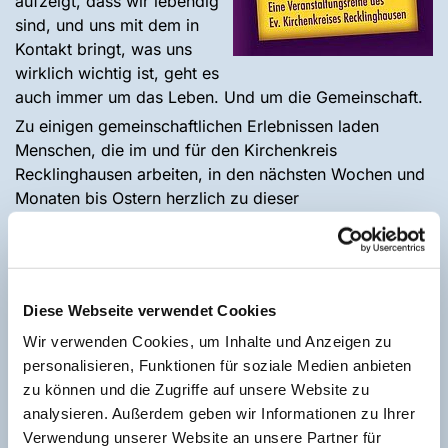
aufzeigt, dass wir lebendig
sind, und uns mit dem in
Kontakt bringt, was uns
wirklich wichtig ist, geht es
auch immer um das Leben. Und um die Gemeinschaft.
Zu einigen gemeinschaftlichen Erlebnissen laden
Menschen, die im und für den Kirchenkreis
Recklinghausen arbeiten, in den nächsten Wochen und
Monaten bis Ostern herzlich zu dieser
Veranstaltungsreihe in der Passionszeit ein:
Zur gemeinsamen Lesung und Gespräch mit Autorin
Heike Fink, zur vielfältigen Inszenierung auf der Bühne
der Stadthalle Oer-Erkenschwick, zum Filmabend mit
Diese Webseite verwendet Cookies
Filmexperte Tom Damm oder zu Musik und Texten, die
Wir verwenden Cookies, um Inhalte und Anzeigen zu
das Leben und die Auferstehung feiern.
personalisieren, Funktionen für soziale Medien anbieten
„Wir laden Menschen ein, die den Austausch über das
zu können und die Zugriffe auf unsere Website zu
Thema Tod und Leben suchen oder auch ihre eigenen
analysieren. Außerdem geben wir Informationen zu Ihrer
Gedanken weitergeben möchten“, so Pfarrerin Ilona
Verwendung unserer Website an unsere Partner für
Klaus, die als Seelsorgerin jahrelang in der Altenpflege